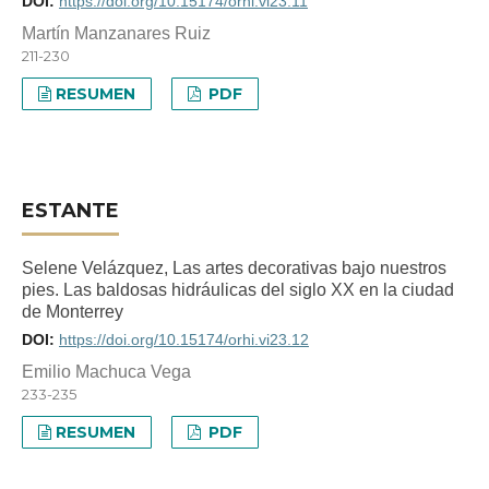
DOI:
https://doi.org/10.15174/orhi.vi23.11
Martín Manzanares Ruiz
211-230
RESUMEN
PDF
ESTANTE
Selene Velázquez, Las artes decorativas bajo nuestros
pies. Las baldosas hidráulicas del siglo XX en la ciudad
de Monterrey
DOI:
https://doi.org/10.15174/orhi.vi23.12
Emilio Machuca Vega
233-235
RESUMEN
PDF