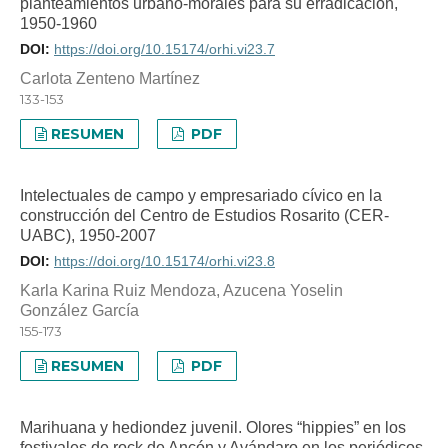
planteamientos urbano-morales para su erradicación,
1950-1960
DOI:
https://doi.org/10.15174/orhi.vi23.7
Carlota Zenteno Martínez
133-153
RESUMEN
PDF
Intelectuales de campo y empresariado cívico en la
construcción del Centro de Estudios Rosarito (CER-
UABC), 1950-2007
DOI:
https://doi.org/10.15174/orhi.vi23.8
Karla Karina Ruiz Mendoza, Azucena Yoselin
González García
155-173
RESUMEN
PDF
Marihuana y hediondez juvenil. Olores “hippies” en los
festivales de rock de Ancón y Avándaro en los periódicos