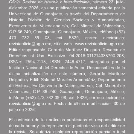
Oficio. Revista de Historia e Interdisciplina
, número 23, julio-
diciembre 2026, es una publicación semestral editada por la
Universidad de Guanajuato, a través del Departamento de
Historia, División de Ciencias Sociales y Humanidades,
Exconvento de Valenciana s/n, Col. Mineral de Valenciana,
C.P. 36 240, Guanajuato, Guanajuato, México, teléfono (+52)
473 732 39 08, ext. 5829, correo electrónico:
revistaoficio@ugto.mx, sitio web: www.revistaoficio.ugto.mx.
Editor responsable: Gerardo Martínez Delgado. Reserva de
Derechos al Uso Exclusivo: 04-2018-011214335700-203,
ISSNe: 2594-2115, ISSN: 2448-4717, otorgados por el
Instituto Nacional del Derecho de Autor. Responsables de la
última actualización de este número, Gerardo Martínez
Delgado y Edith Salomé Morales Armendáriz, Departamento
de Historia, Ex Convento de Valenciana s/n, Col. Mineral de
Valenciana, C.P. 36 240, Guanajuato, Guanajuato, México,
teléfono (+52) 473 732 39 08, ext. 5829, correo electrónico:
revistaoficio@ugto.mx. Fecha de última modificación: 30 de
junio de 2026.
El contenido de los artículos publicados es responsabilidad
de cada autor y no representa el punto de vista del editor de
la revista. Se autoriza cualquier reproducción parcial o total