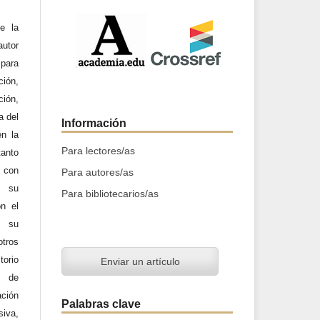
e la
utor
 para
ción,
ción,
a del
Información
en la
Para lectores/as
tanto
a con
Para autores/as
n su
Para bibliotecarios/as
on el
y su
otros
orio
Enviar un artículo
d de
ación
Palabras clave
iva,