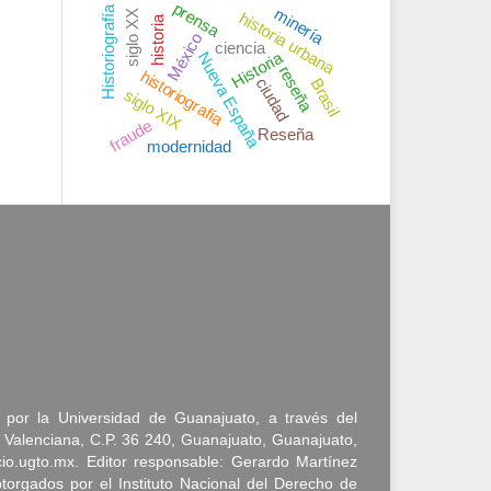
prensa
Historiografía
minería
siglo XX
historia urbana
historia
México
ciencia
Historia
Nueva España
reseña
historiografía
ciudad
Brasil
siglo XIX
fraude
Reseña
modernidad
a por la Universidad de Guanajuato, a través del
 Valenciana, C.P. 36 240, Guanajuato, Guanajuato,
icio.ugto.mx. Editor responsable: Gerardo Martínez
rgados por el Instituto Nacional del Derecho de