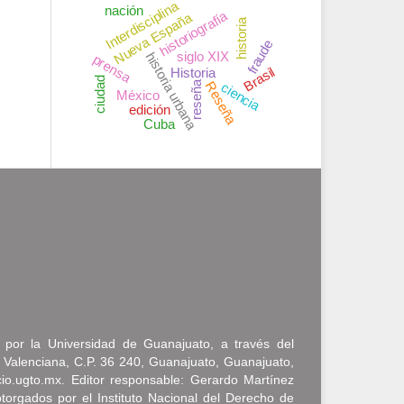
Interdisciplina
nación
historiografía
Nueva España
historia
fraude
siglo XIX
historia urbana
prensa
Brasil
Historia
ciudad
reseña
Reseña
ciencia
México
edición
Cuba
a por la Universidad de Guanajuato, a través del
 Valenciana, C.P. 36 240, Guanajuato, Guanajuato,
icio.ugto.mx. Editor responsable: Gerardo Martínez
rgados por el Instituto Nacional del Derecho de