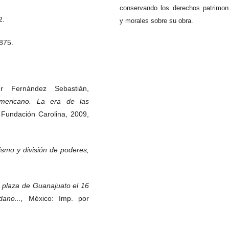
conservando los derechos patrimon
2.
y morales sobre su obra.
875.
ier Fernández Sebastián,
oamericano. La era de las
 Fundación Carolina, 2009,
ismo y división de poderes,
a plaza de Guanajuato el 16
dano...,
México: Imp. por