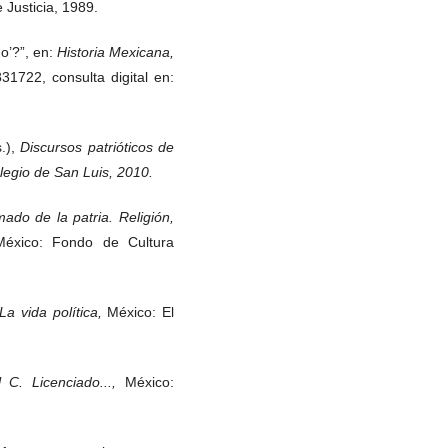
Justicia, 1989.
o’?”, en:
Historia Mexicana,
831722, consulta digital en:
.),
Discursos patrióticos de
legio de San Luis, 2010.
mado de la patria. Religión,
México: Fondo de Cultura
a vida política,
México: El
 C. Licenciado...,
México: