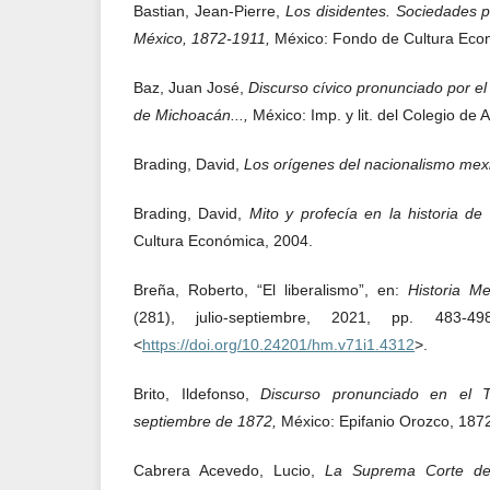
Bastian, Jean-Pierre,
Los disidentes. Sociedades p
México, 1872-1911,
México: Fondo de Cultura Eco
Baz, Juan José,
Discurso cívico pronunciado por el 
de Michoacán...,
México: Imp. y lit. del Colegio de A
Brading, David,
Los orígenes del nacionalismo me
Brading, David,
Mito y profecía en la historia d
Cultura Económica, 2004.
Breña, Roberto, “El liberalismo”, en:
Historia M
(281), julio-septiembre, 2021, pp. 483-49
<
https://doi.org/10.24201/hm.v71i1.4312
>.
Brito, Ildefonso,
Discurso pronunciado en el 
septiembre de 1872,
México: Epifanio Orozco, 187
Cabrera Acevedo, Lucio,
La Suprema Corte de 