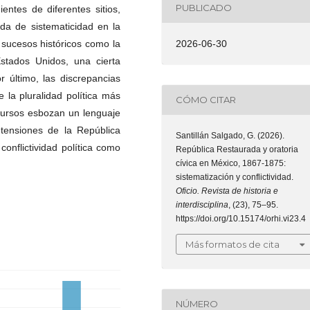
PUBLICADO
entes de diferentes sitios,
da de sistematicidad en la
e sucesos históricos como la
2026-06-30
stados Unidos, una cierta
or último, las discrepancias
e la pluralidad política más
CÓMO CITAR
iscursos esbozan un lenguaje
 tensiones de la República
Santillán Salgado, G. (2026).
onflictividad política como
República Restaurada y oratoria
cívica en México, 1867-1875:
sistematización y conflictividad.
Oficio. Revista de historia e
interdisciplina
, (23), 75–95.
https://doi.org/10.15174/orhi.vi23.4
Más formatos de cita
NÚMERO