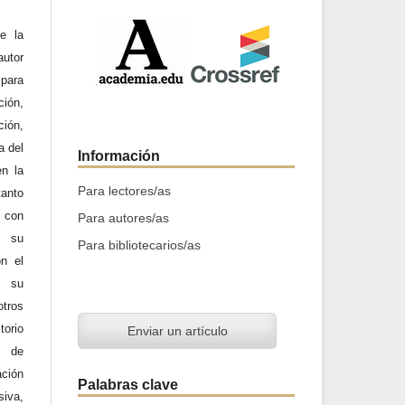
e la
utor
 para
ción,
ción,
a del
Información
en la
Para lectores/as
tanto
a con
Para autores/as
n su
Para bibliotecarios/as
on el
y su
otros
orio
Enviar un artículo
d de
ación
Palabras clave
iva,