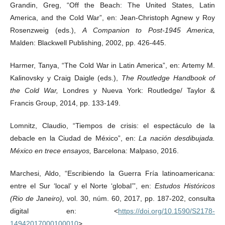
Grandin, Greg, “Off the Beach: The United States, Latin
America, and the Cold War”, en: Jean-Christoph Agnew y Roy
Rosenzweig (eds.),
A Companion to Post-1945 America,
Malden: Blackwell Publishing, 2002, pp. 426-445.
Harmer, Tanya, “The Cold War in Latin America”, en: Artemy M.
Kalinovsky y Craig Daigle (eds.),
The Routledge Handbook of
the Cold War,
Londres y Nueva York: Routledge/ Taylor &
Francis Group, 2014, pp. 133-149.
Lomnitz, Claudio, “Tiempos de crisis: el espectáculo de la
debacle en la Ciudad de México”, en:
La nación desdibujada.
México en trece ensayos,
Barcelona: Malpaso, 2016.
Marchesi, Aldo, “Escribiendo la Guerra Fría latinoamericana:
entre el Sur ‘local’ y el Norte ‘global’”, en:
Estudos Históricos
(Rio de Janeiro),
vol. 30, núm. 60, 2017, pp. 187-202, consulta
digital en: <
https://doi.org/10.1590/S2178-
14942017000100010
>.