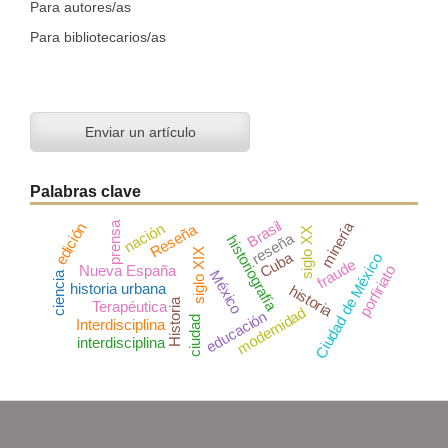
Para autores/as
Para bibliotecarios/as
Enviar un artículo
Palabras clave
Brasil
minería
prensa
edición
nación
Reseña
siglo XX
reseña
historiografía
siglo XIX
Cuba
Ciudad de México
fraude
Nueva España
porfiriato
México
ciencia
historia urbana
historia
Historia
Terapéutica
modernidad
educación
ciudad
Interdisciplina
interdisciplina