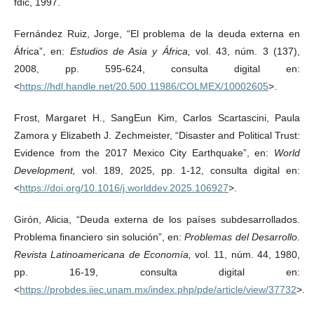
fdic, 1997.
Fernández Ruiz, Jorge, “El problema de la deuda externa en
África”, en:
Estudios de Asia y África,
vol. 43, núm. 3 (137),
2008, pp. 595-624, consulta digital en:
<
https://hdl.handle.net/20.500.11986/COLMEX/10002605
>.
Frost, Margaret H., SangEun Kim, Carlos Scartascini, Paula
Zamora y Elizabeth J. Zechmeister, “Disaster and Political Trust:
Evidence from the 2017 Mexico City Earthquake”, en:
World
Development,
vol. 189, 2025, pp. 1-12, consulta digital en:
<
https://doi.org/10.1016/j.worlddev.2025.106927
>.
Girón, Alicia, “Deuda externa de los países subdesarrollados.
Problema financiero sin solución”, en:
Problemas del Desarrollo.
Revista Latinoamericana de Economía,
vol. 11, núm. 44, 1980,
pp. 16-19, consulta digital en:
<
https://probdes.iiec.unam.mx/index.php/pde/article/view/37732
>.