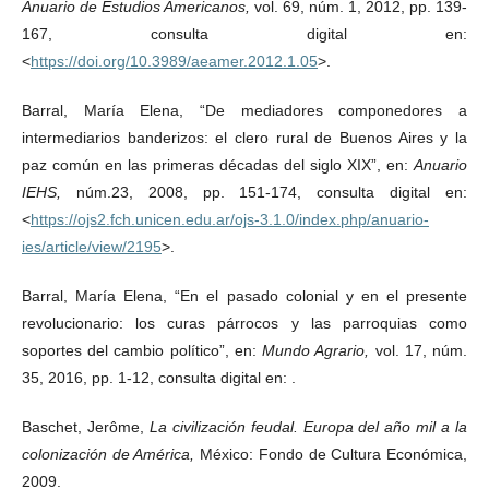
Anuario de Estudios Americanos,
vol. 69, núm. 1, 2012, pp. 139-
167, consulta digital en:
<
https://doi.org/10.3989/aeamer.2012.1.05
>.
Barral, María Elena, “De mediadores componedores a
intermediarios banderizos: el clero rural de Buenos Aires y la
paz común en las primeras décadas del siglo XIX”, en:
Anuario
IEHS,
núm.23, 2008, pp. 151-174, consulta digital en:
<
https://ojs2.fch.unicen.edu.ar/ojs-3.1.0/index.php/anuario-
ies/article/view/2195
>.
Barral, María Elena, “En el pasado colonial y en el presente
revolucionario: los curas párrocos y las parroquias como
soportes del cambio político”, en:
Mundo Agrario,
vol. 17, núm.
35, 2016, pp. 1-12, consulta digital en: .
Baschet, Jerôme,
La civilización feudal. Europa del año mil a la
colonización de América,
México: Fondo de Cultura Económica,
2009.