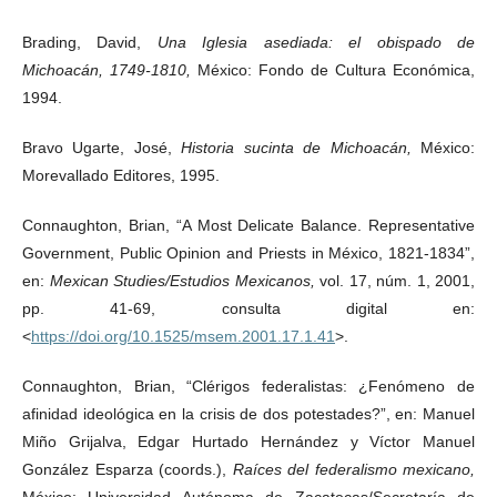
Brading, David,
Una Iglesia asediada: el obispado de
Michoacán, 1749-1810,
México: Fondo de Cultura Económica,
1994.
Bravo Ugarte, José,
Historia sucinta de Michoacán,
México:
Morevallado Editores, 1995.
Connaughton, Brian, “A Most Delicate Balance. Representative
Government, Public Opinion and Priests in México, 1821-1834”,
en:
Mexican Studies/Estudios Mexicanos,
vol. 17, núm. 1, 2001,
pp. 41-69, consulta digital en:
<
https://doi.org/10.1525/msem.2001.17.1.41
>.
Connaughton, Brian, “Clérigos federalistas: ¿Fenómeno de
afinidad ideológica en la crisis de dos potestades?”, en: Manuel
Miño Grijalva, Edgar Hurtado Hernández y Víctor Manuel
González Esparza (coords.),
Raíces del federalismo mexicano,
México: Universidad Autónoma de Zacatecas/Secretaría de