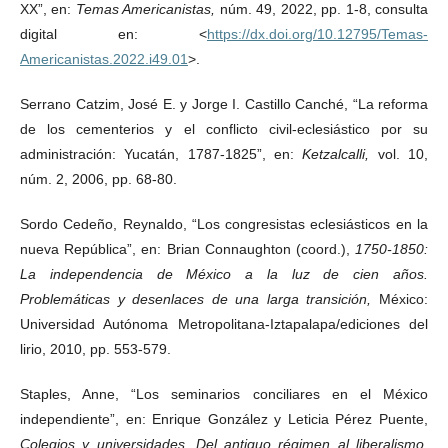
XX”, en:
Temas Americanistas,
núm. 49, 2022, pp. 1-8, consulta
digital en: <
https://dx.doi.org/10.12795/Temas-
Americanistas.2022.i49.01
>.
Serrano Catzim, José E. y Jorge I. Castillo Canché, “La reforma
de los cementerios y el conflicto civil-eclesiástico por su
administración: Yucatán, 1787-1825”, en:
Ketzalcalli,
vol. 10,
núm. 2, 2006, pp. 68-80.
Sordo Cedeño, Reynaldo, “Los congresistas eclesiásticos en la
nueva República”, en: Brian Connaughton (coord.),
1750-1850:
La independencia de México a la luz de cien años.
Problemáticas y desenlaces de una larga transición,
México:
Universidad Autónoma Metropolitana-Iztapalapa/ediciones del
lirio, 2010, pp. 553-579.
Staples, Anne, “Los seminarios conciliares en el México
independiente”, en: Enrique González y Leticia Pérez Puente,
Colegios y universidades. Del antiguo régimen al liberalismo,