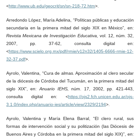
<
http://www.ub.edu/geocrit/sn/sn-218-72.htm
>.
Arredondo López, María Adelina, “Políticas públicas y educación
secundaria en la primera mitad del siglo XIX en México”, en:
Revista Mexicana de Investigación Educativa,
vol. 12, núm. 32,
2007, pp. 37-62, consulta digital en:
<
https://www.scielo.org.mx/pdf/rmie/v12n32/1405-6666-rmie-12-
32-37.pdf
>.
Ayrolo, Valentina, “Cura de almas. Aproximación al clero secular
de la diócesis de Córdoba del Tucumán, en la primera mitad del
siglo XIX”, en:
Anuario IEHS,
núm. 17, 2002, pp. 421-443,
consulta digital en: <
https://ojs2.fch.unicen.edu.ar/ojs-
3.1.0/index.php/anuario-ies/article/view/2329/2194
>.
Ayrolo, Valentina y María Elena Barral, “El clero rural, sus
formas de intervención social y su politización (las Diócesis de
Buenos Aires y Córdoba en la primera mitad del siglo XIX)”, en: