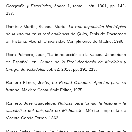
Geografía y Estadística,
época 1, tomo I, s/n, 1861, pp. 142-
237.
Ramírez Martín, Susana María,
La real expedición filantrópica
de la vacuna en la real audiencia de Quito,
Tesis de Doctorado
en Historia, Madrid: Universidad Complutense de Madrid, 1998.
Riera Palmero, Juan, “La introducción de la vacuna Jenneriana
en España”, en:
Anales de la Real Academia de Medicina y
Cirugía de Valladolid,
vol. 52, 2015, pp. 191-213.
Romero Flores, Jesús,
La Piedad Cabadas. Apuntes para su
historia,
México: Costa-Amic Editor, 1975.
Romero, José Guadalupe,
Noticias para formar la historia y la
estadística del obispado de Michoacán
, México: Imprenta de
Vicente García Torres, 1862.
Rosas Salas, Sergio,
La Iglesia mexicana en tiempos de la