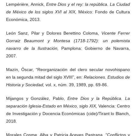
Lempérière, Annick,
Entre Dios y el rey: la república. La Ciudad
de México de los siglos XVI al XIX,
México: Fondo de Cultura
Económica, 2013.
León Sanz, Pilar y Dolores Berettino Coloma,
Vicente Ferrer
Gorraiz Beaumont y Montesa (1718-1792): un polemista
navarro de la Ilustración,
Pamplona: Gobierno de Navarra,
2007.
Mazín, Óscar, “Reorganización del clero secular novohispano
en la segunda mitad del siglo XVIII”, en:
Relaciones. Estudios de
Historia y Sociedad,
vol. x, núm. 39, 1989, pp. 69-86.
Mijangos y González, Pablo,
Entre Dios y la República. La
separación Iglesia-Estado en México, siglo XIX,
Valencia: Centro
de Investigación y Docencia Económicas (cide)/Tirant lo Blanch,
2018.
Morales Cosme, Alba y Patricia Aceves Pastrana, “Conflictos y