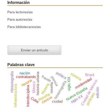
Información
Para lectores/as
Para autores/as
Para bibliotecarios/as
Enviar un artículo
Palabras clave
política
nación
Historiografía
historia urbana
minería
Brasil
fraude
contrabando
prensa
siglo XIX
modernidad
historia
Ciudad de México
historiografía
México
reseña
Historia
Infraestructura
Interdisciplina
Nueva España
edición
Reseña
porfiriato
siglo XX
ciencia
Cuba
ciudad