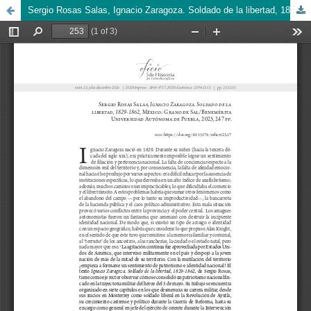
Sergio Rosas Salas, Ignacio Zaragoza. Soldado de la libertad, 1829-1862