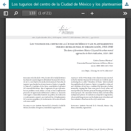
Los tugurios del centro de la Ciudad de México y los planteamientos urbano-morales para su erradicación, 1950-1960