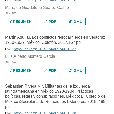
DOI:
https://doi.org/10.15174/orhi.v0i10.126
María de Guadalupe Suárez Castro
153-156
RESUMEN
PDF
XML
Martín Aguilar, Los conflictos ferrocarrileros en Veracruz
1910-1927, México: Colofón, 2017,167 pp.
DOI:
https://doi.org/10.15174/orhi.v0i10.127
Luis Alberto Montero García
157-160
RESUMEN
PDF
XML
Sebastián Rivera Mir, Militantes de la izquierda
latinoamericana en México 1920-1934. Prácticas
políticas, redes y conspiraciones, México: El Colegio de
México /Secretaría de Relaciones Exteriores, 2018, 488
pp.
DOI:
https://doi.org/10.15174/orhi.v0i10.128