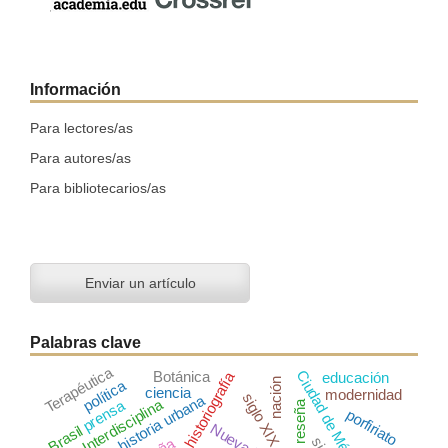
Información
Para lectores/as
Para autores/as
Para bibliotecarios/as
Enviar un artículo
Palabras clave
Terapéutica
Ciudad de México
Botánica
historiografía
educación
nación
política
ciencia
modernidad
siglo XIX
historia urbana
Interdisciplina
prensa
reseña
porfiriato
Brasil