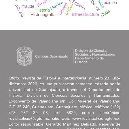
Nueva España
siglo XX
Reseña
México
edición
historia
ciudad
minería
fraude
Historia
Cuba
Infraestructura
Historiografía
Oficio. Revista de Historia e Interdisciplina
, número 23, julio-
diciembre 2026, es una publicación semestral editada por la
Universidad de Guanajuato, a través del Departamento de
Historia, División de Ciencias Sociales y Humanidades,
Exconvento de Valenciana s/n, Col. Mineral de Valenciana,
C.P. 36 240, Guanajuato, Guanajuato, México, teléfono (+52)
473 732 39 08, ext. 5829, correo electrónico:
revistaoficio@ugto.mx, sitio web: www.revistaoficio.ugto.mx.
Editor responsable: Gerardo Martínez Delgado. Reserva de