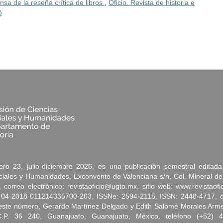
ensa de la reseña crítica de libros
,
Oficio. Revista de historia e
)
ro 23, julio-diciembre 2026, es una publicación semestral editad
ociales y Humanidades, Exconvento de Valenciana s/n, Col. Mineral de
correo electrónico: revistaoficio@ugto.mx, sitio web: www.revistaof
 04-2018-011214335700-203, ISSNe: 2594-2115, ISSN: 2448-4717, oto
e este número, Gerardo Martínez Delgado y Edith Salomé Morales Arm
C.P. 36 240, Guanajuato, Guanajuato, México, teléfono (+52) 