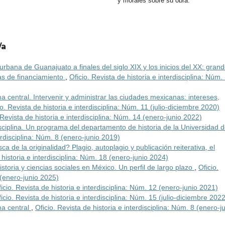
y morales sobre su obra.
/a
rbana de Guanajuato a finales del siglo XIX y los inicios del XX: gran
as de financiamiento
,
Oficio. Revista de historia e interdisciplina: Núm.
 central. Intervenir y administrar las ciudades mexicanas: intereses,
io. Revista de historia e interdisciplina: Núm. 11 (julio-diciembre 2020)
 Revista de historia e interdisciplina: Núm. 14 (enero-junio 2022)
isciplina. Un programa del departamento de historia de la Universidad 
terdisciplina: Núm. 8 (enero-junio 2019)
sca de la originalidad? Plagio, autoplagio y publicación reiterativa, el
 historia e interdisciplina: Núm. 18 (enero-junio 2024)
istoria y ciencias sociales en México. Un perfil de largo plazo
,
Oficio.
 (enero-junio 2025)
icio. Revista de historia e interdisciplina: Núm. 12 (enero-junio 2021)
icio. Revista de historia e interdisciplina: Núm. 15 (julio-diciembre 2022
ma central
,
Oficio. Revista de historia e interdisciplina: Núm. 8 (enero-j