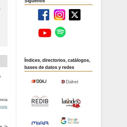
Síguenos
)
Índices, directorios, catálogos,
bases de datos y redes
o
ncia
mons
e la