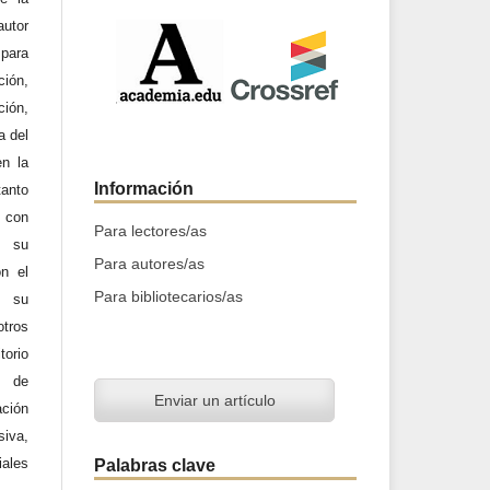
utor
 para
ción,
ción,
a del
en la
Información
tanto
a con
Para lectores/as
n su
Para autores/as
on el
Para bibliotecarios/as
y su
otros
orio
d de
Enviar un artículo
ación
iva,
iales
Palabras clave