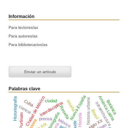
Información
Para lectores/as
Para autores/as
Para bibliotecarios/as
Enviar un artículo
Palabras clave
Nueva España
América Latina
Ciudad de México
Historiografía
historia urbana
ciudad
Cuba
reseña
Botánica
Interdisciplina
Infraestructura
ciencia
Reseña
Brasil
historiografía
Porfiriato
Historia
prensa
México
historia
siglo XX
fraude
siglo XIX