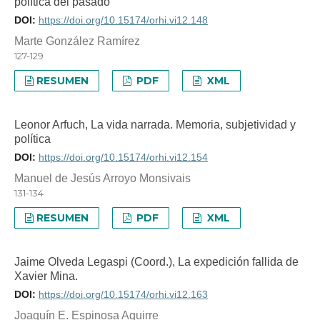
política del pasado
DOI:
https://doi.org/10.15174/orhi.vi12.148
Marte González Ramírez
127-129
RESUMEN
PDF
XML
Leonor Arfuch, La vida narrada. Memoria, subjetividad y
política
DOI:
https://doi.org/10.15174/orhi.vi12.154
Manuel de Jesús Arroyo Monsivais
131-134
RESUMEN
PDF
XML
Jaime Olveda Legaspi (Coord.), La expedición fallida de
Xavier Mina.
DOI:
https://doi.org/10.15174/orhi.vi12.163
Joaquín E. Espinosa Aguirre