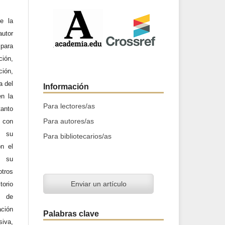
e la
utor
 para
ción,
ción,
a del
Información
en la
Para lectores/as
tanto
Para autores/as
a con
n su
Para bibliotecarios/as
on el
y su
otros
Enviar un artículo
orio
d de
ación
Palabras clave
iva,