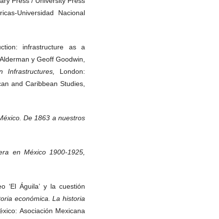
ary Press / University Press
ricas-Universidad Nacional
tion: infrastructure as a
n Alderman y Geoff Goodwin,
n Infrastructures,
London:
ican and Caribbean Studies,
 México. De 1863 a nuestros
olera en México 1900-1925,
‘El Águila’ y la cuestión
ria económica. La historia
éxico: Asociación Mexicana