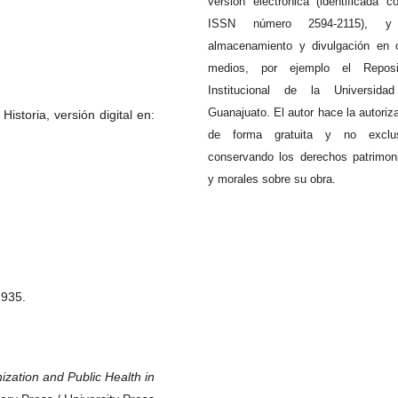
versión electrónica (identificada c
ISSN número 2594-2115), 
almacenamiento y divulgación en 
medios, por ejemplo el Reposit
Institucional de la Universida
Guanajuato. El autor hace la autoriz
istoria, versión digital en:
de forma gratuita y no exclus
conservando los derechos patrimon
y morales sobre su obra.
1935.
zation and Public Health in