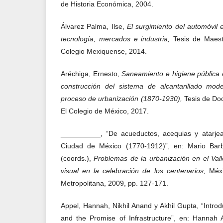
de Historia Económica, 2004.
Álvarez Palma, Ilse,
El surgimiento del automóvil
tecnología, mercados e industria,
Tesis de Maest
Colegio Mexiquense, 2014.
Aréchiga, Ernesto,
Saneamiento e higiene pública 
construcción del sistema de alcantarillado mod
proceso de urbanización (1870-1930),
Tesis de Doc
El Colegio de México, 2017.
__________, “De acueductos, acequias y atarjea
Ciudad de México (1770-1912)”, en: Mario Ba
(coords.),
Problemas de la urbanización en el Va
visual en la celebración de los centenarios,
Méx
Metropolitana, 2009, pp. 127-171.
Appel, Hannah, Nikhil Anand y Akhil Gupta, “Introduc
and the Promise of Infrastructure”, en: Hannah A