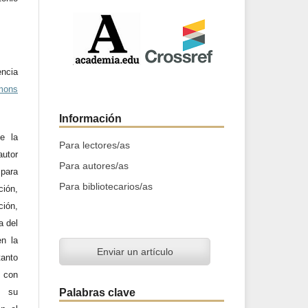
ncia
mons
Información
e la
Para lectores/as
utor
Para autores/as
 para
Para bibliotecarios/as
ción,
ción,
a del
en la
Enviar un artículo
tanto
a con
Palabras clave
n su