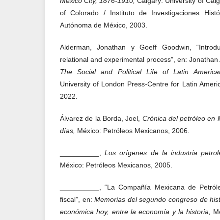
Mexico City, 1876-1910,
Calgary: University of Calg
of Colorado / Instituto de Investigaciones Histó
Autónoma de México, 2003.
Alderman, Jonathan y Goeff Goodwin, “Introduc
relational and experimental process”, en: Jonatha
The Social and Political Life of Latin America
University of London Press-Centre for Latin Amer
2022.
Álvarez de la Borda, Joel,
Crónica del petróleo en
días,
México: Petróleos Mexicanos, 2006.
__________,
Los orígenes de la industria petr
México: Petróleos Mexicanos, 2005.
__________, “La Compañía Mexicana de Petróleo 
fiscal”, en:
Memorias del segundo congreso de histo
económica hoy, entre la economía y la historia,
M