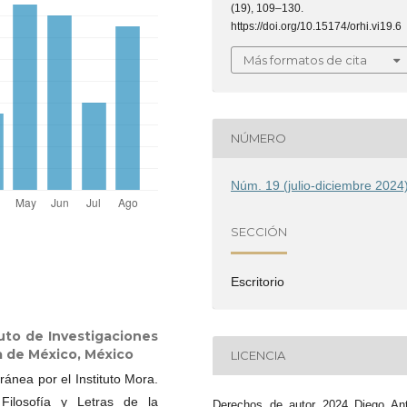
(19), 109–130.
https://doi.org/10.15174/orhi.vi19.6
Más formatos de cita
NÚMERO
Núm. 19 (julio-diciembre 2024
SECCIÓN
Escritorio
tuto de Investigaciones
a de México, México
LICENCIA
ánea por el Instituto Mora.
Filosofía y Letras de la
Derechos de autor 2024 Diego Ant