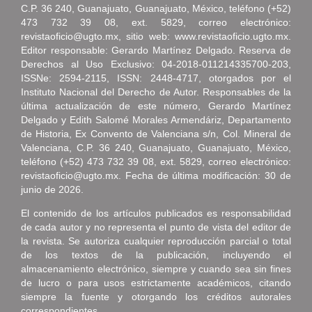
C.P. 36 240, Guanajuato, Guanajuato, México, teléfono (+52)
473 732 39 08, ext. 5829, correo electrónico:
revistaoficio@ugto.mx, sitio web: www.revistaoficio.ugto.mx.
Editor responsable: Gerardo Martínez Delgado. Reserva de
Derechos al Uso Exclusivo: 04-2018-011214335700-203,
ISSNe: 2594-2115, ISSN: 2448-4717, otorgados por el
Instituto Nacional del Derecho de Autor. Responsables de la
última actualización de este número, Gerardo Martínez
Delgado y Edith Salomé Morales Armendáriz, Departamento
de Historia, Ex Convento de Valenciana s/n, Col. Mineral de
Valenciana, C.P. 36 240, Guanajuato, Guanajuato, México,
teléfono (+52) 473 732 39 08, ext. 5829, correo electrónico:
revistaoficio@ugto.mx. Fecha de última modificación: 30 de
junio de 2026.
El contenido de los artículos publicados es responsabilidad
de cada autor y no representa el punto de vista del editor de
la revista. Se autoriza cualquier reproducción parcial o total
de los textos de la publicación, incluyendo el
almacenamiento electrónico, siempre y cuando sea sin fines
de lucro o para usos estrictamente académicos, citando
siempre la fuente y otorgando los créditos autorales
correspondientes.