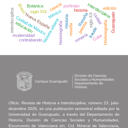
ciencia
Interdisciplina
Brasil
Botánica
porfiriato
edición
interdisciplina
historia
México
siglo XIX
Reseña
Guanajuato
Nueva España
ciudad
siglo XX
Historia
Ciudad de México
historia urbana
Historiografía
educación
prensa
historiografía
reseña
fraude
minería
Cuba
modernidad
contrabando
Oficio. Revista de Historia e Interdisciplina
, número 23, julio-
diciembre 2026, es una publicación semestral editada por la
Universidad de Guanajuato, a través del Departamento de
Historia, División de Ciencias Sociales y Humanidades,
Exconvento de Valenciana s/n, Col. Mineral de Valenciana,