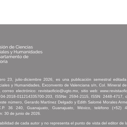
ro 23, julio-diciembre 2026, es una publicación semestral editad
ociales y Humanidades, Exconvento de Valenciana s/n, Col. Mineral de
correo electrónico: revistaoficio@ugto.mx, sitio web: www.revistaof
 04-2018-011214335700-203, ISSNe: 2594-2115, ISSN: 2448-4717, oto
e este número, Gerardo Martínez Delgado y Edith Salomé Morales Arm
C.P. 36 240, Guanajuato, Guanajuato, México, teléfono (+52) 
n: 30 de junio de 2026.
bilidad de cada autor y no representa el punto de vista del editor de l