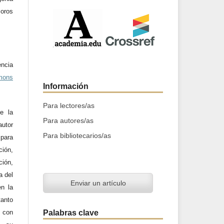
oros
ncia
mons
Información
Para lectores/as
e la
Para autores/as
utor
Para bibliotecarios/as
 para
ción,
ción,
a del
Enviar un artículo
en la
tanto
Palabras clave
a con