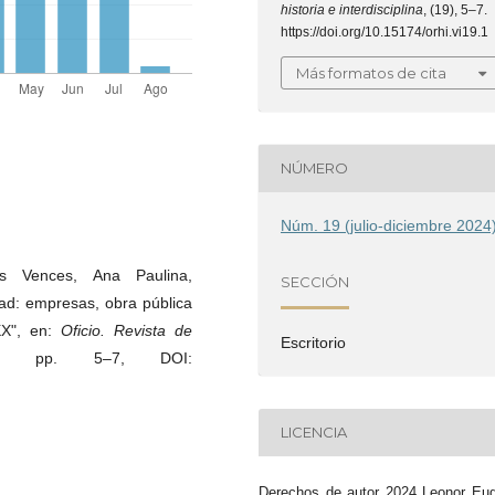
historia e interdisciplina
, (19), 5–7.
https://doi.org/10.15174/orhi.vi19.1
Más formatos de cita
NÚMERO
Núm. 19 (julio-diciembre 2024
 Vences, Ana Paulina,
SECCIÓN
dad: empresas, obra pública
XX", en:
Oficio. Revista de
Escritorio
, pp. 5–7, DOI:
LICENCIA
Derechos de autor 2024 Leonor Eu