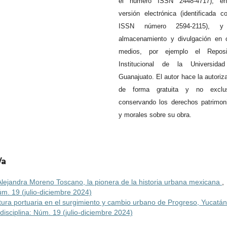
el número ISSN 2448-4717), e
versión electrónica (identificada c
ISSN número 2594-2115), 
almacenamiento y divulgación en 
medios, por ejemplo el Reposit
Institucional de la Universida
Guanajuato. El autor hace la autoriz
de forma gratuita y no exclus
conservando los derechos patrimon
y morales sobre su obra.
/a
 Alejandra Moreno Toscano, la pionera de la historia urbana mexicana
,
Núm. 19 (julio-diciembre 2024)
ctura portuaria en el surgimiento y cambio urbano de Progreso, Yucatán
erdisciplina: Núm. 19 (julio-diciembre 2024)