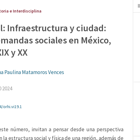
toria e Interdisciplina
: Infraestructura y ciudad:
emandas sociales en México,
XIX y XX
na Paulina Matamoros Vences
0 2024
4/orhi.vi19.1
este número, invitan a pensar desde una perspectiva 
 la estructura social y física de una región, además de 