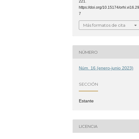
221.
https://doi.org/10.15174/orhi.vi16.2
7
Más formatos de cita
NÚMERO
Núm. 16 (enero-junio 2023)
SECCIÓN
Estante
LICENCIA