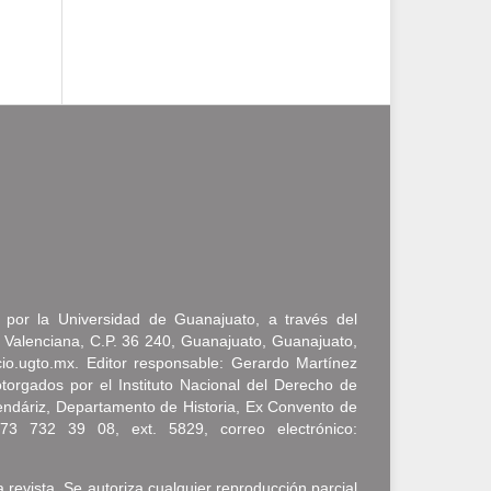
a por la Universidad de Guanajuato, a través del
 Valenciana, C.P. 36 240, Guanajuato, Guanajuato,
icio.ugto.mx. Editor responsable: Gerardo Martínez
rgados por el Instituto Nacional del Derecho de
endáriz, Departamento de Historia, Ex Convento de
473 732 39 08, ext. 5829, correo electrónico:
a revista. Se autoriza cualquier reproducción parcial