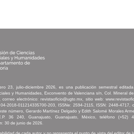
ro 23, julio-diciembre 2026, es una publicación semestral editad
ociales y Humanidades, Exconvento de Valenciana s/n, Col. Mineral de
correo electrónico: revistaoficio@ugto.mx, sitio web: www.revistaof
 04-2018-011214335700-203, ISSNe: 2594-2115, ISSN: 2448-4717, oto
e este número, Gerardo Martínez Delgado y Edith Salomé Morales Arm
C.P. 36 240, Guanajuato, Guanajuato, México, teléfono (+52) 
n: 30 de junio de 2026.
bilidad de cada autor y no representa el punto de vista del editor de l