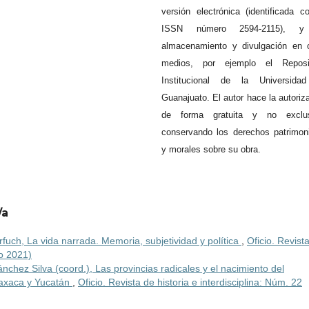
versión electrónica (identificada c
ISSN número 2594-2115), 
almacenamiento y divulgación en 
medios, por ejemplo el Reposit
Institucional de la Universida
Guanajuato. El autor hace la autoriz
de forma gratuita y no exclus
conservando los derechos patrimon
y morales sobre su obra.
/a
fuch, La vida narrada. Memoria, subjetividad y política
,
Oficio. Revist
io 2021)
nchez Silva (coord.), Las provincias radicales y el nacimiento del
Oaxaca y Yucatán
,
Oficio. Revista de historia e interdisciplina: Núm. 22