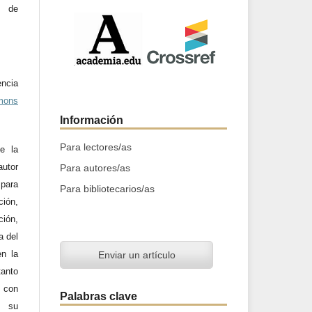
l de
ncia
mons
Información
Para lectores/as
e la
utor
Para autores/as
 para
Para bibliotecarios/as
ción,
ción,
a del
en la
Enviar un artículo
tanto
a con
Palabras clave
n su