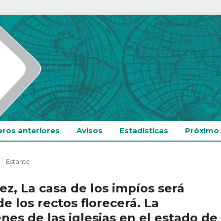
ros anteriores
Avisos
Estadísticas
Próximo
/
Estante
z, La casa de los impíos será
e los rectos florecerá. La
enes de las iglesias en el estado de