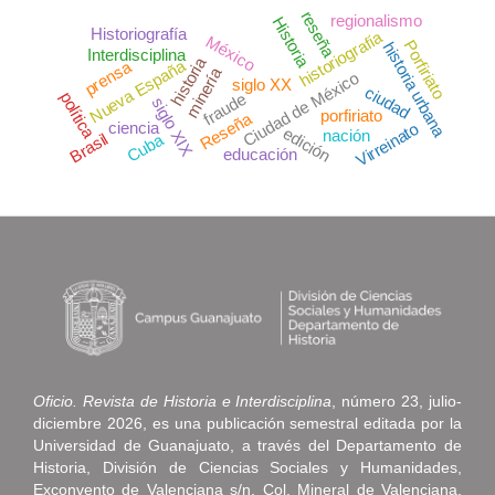
reseña
regionalismo
Historia
Historiografía
historiografía
México
Porfiriato
historia urbana
Interdisciplina
historia
Nueva España
prensa
minería
Ciudad de México
siglo XX
ciudad
política
fraude
siglo XIX
porfiriato
Reseña
ciencia
Virreinato
edición
nación
Brasil
Cuba
educación
Oficio. Revista de Historia e Interdisciplina
, número 23, julio-
diciembre 2026, es una publicación semestral editada por la
Universidad de Guanajuato, a través del Departamento de
Historia, División de Ciencias Sociales y Humanidades,
Exconvento de Valenciana s/n, Col. Mineral de Valenciana,