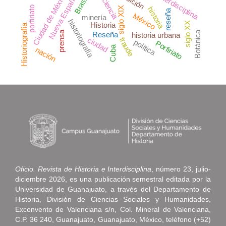
Ciudad de México
Interdisciplina
edición
Nueva España
Brasil
ciencia
porfiriato
siglo XIX
historia
reseña
México
minería
historiografía
siglo XX
Historia
Historiografía
prensa
Botánica
Reseña
historia urbana
ciudad
fraude
política
Porfiriato
Cuba
nación
Oficio. Revista de Historia e Interdisciplina
, número 23, julio-
diciembre 2026, es una publicación semestral editada por la
Universidad de Guanajuato, a través del Departamento de
Historia, División de Ciencias Sociales y Humanidades,
Exconvento de Valenciana s/n, Col. Mineral de Valenciana,
C.P. 36 240, Guanajuato, Guanajuato, México, teléfono (+52)