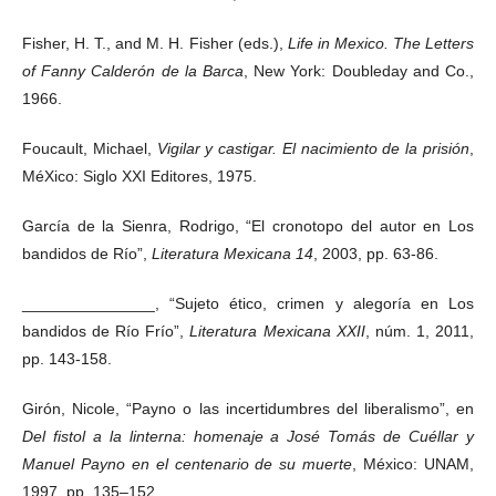
Fisher, H. T., and M. H. Fisher (eds.),
Life in Mexico. The Letters
of Fanny Calderón de la Barca
, New York: Doubleday and Co.,
1966.
Foucault, Michael,
Vigilar y castigar. El nacimiento de la prisión
,
MéXico: Siglo XXI Editores, 1975.
García de la Sienra, Rodrigo, “El cronotopo del autor en Los
bandidos de Río”,
Literatura Mexicana 14
, 2003, pp. 63-86.
_______________, “Sujeto ético, crimen y alegoría en Los
bandidos de Río Frío”,
Literatura Mexicana XXII
, núm. 1, 2011,
pp. 143-158.
Girón, Nicole, “Payno o las incertidumbres del liberalismo”, en
Del fistol a la linterna: homenaje a José Tomás de Cuéllar y
Manuel Payno en el centenario de su muerte
, México: UNAM,
1997, pp. 135–152.