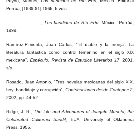
Payno, Manuel,
Los bandidos de Río Frío
, México: Editorial
Porrúa, [1889-91] 1965, 5 vols.
______________,
Los bandidos de Río Frío
, México: Porrúa,
1999.
Ramírez-Pimienta, Juan Carlos, “‘El diablo y la monja’: La
literatura fantástica como control femenino en el siglo XIX
mexicana”,
Espéculo. Revista de Estudios Literarios 17
, 2001,
s/p.
Rosado, Juan Antonio, “Tres novelas mexicanas del siglo XIX,
hoy: bandidaje y corrupción”,
Contribuciones desde Coatepec 2
,
2002, pp. 44-52.
Ridge, J. R.,
The Life and Adventures of Joaquín Murieta, the
Celebrated California Bandit
, EUA: University of Oklahoma
Press, 1955.