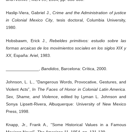
Haslip-Viera, Gabriel J.,
Crime and the Administration of justice
in Colonial Mexico City
, tesis doctoral, Columbia University,
1980.
Hobsbawm, Erick J.,
Rebeldes primitivos: estudio sobre las
formas arcaicas de los movimientos sociales en los siglos XIX y
XX
, España: Ariel, 1983.
______________,
Bandidos
, Barcelona: Crítica, 2000.
Johnson, L. L., “Dangerous Words, Provocative, Gestures, and
Violent Acts”,
In The Faces of Honor in Colonial Latin America.
Sex, Shame, and Violence
, edited by Lyman L. Johnson and
Sonya Lipsett-Rivera, Albuquerque: University of New Mexico
Press, 1998.
Knapp, Jr., Frank A., “Some Historical Values in a Famous
Mexican Novel”,
The Americas 11
, 1954, pp. 131-139.