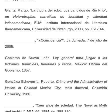
Glantz, Margo, “La utopía del robo: Los bandidos de Río Frío”,
en
Heterotropías: narrativas de identidad y alteridad
latinoamericana
, EUA: Instituto Internacional de Literatura
Iberoamericana, Universidad de Pittsburgh, 2003, pp. 151-166.
_______________, “¿Coincidencia?”,
La Jornada
, 7 de julio de
2005.
Gobierno de Nuevo León,
Ley general para juzgar a los
ladrones, homicidas, heridores y vagos
, México: Oficina del
Gobierno, 1857.
González Echeverría, Roberto,
Crime and the Administration of
justice in Colonial Mexico City
, tesis doctoral, Columbia
University, 1980.
______________, “Cien años de soledad: The Novel as Myth
and Archive”,
MLN 99
, 1984, pp. 358-380.