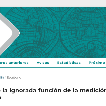
ros anteriores
Avisos
Estadísticas
Próximo
18)
/
Escritorio
o la ignorada función de la medició
a