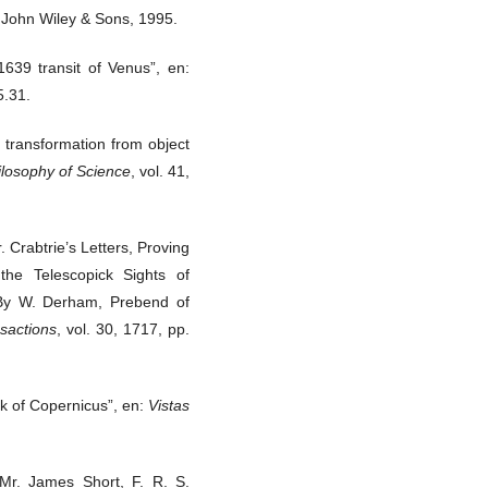
 John Wiley & Sons, 1995.
639 transit of Venus”, en:
5.31.
: transformation from object
ilosophy of Science
, vol. 41,
 Crabtrie’s Letters, Proving
he Telescopick Sights of
 By W. Derham, Prebend of
sactions
, vol. 30, 1717, pp.
rk of Copernicus”, en:
Vistas
 Mr. James Short, F. R. S.