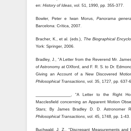
en:
History of Ideas
, vol. 51, 1990, pp. 355-377.
Bowler, Peter e Iwan Morus,
Panorama genera
Barcelona: Crítica, 2007.
Bracher, K., et al. (eds.),
The Biographical Encycl
York: Springer, 2006.
Bradley, J., “A Letter from the Reverend Mr. James
of Astronomy at OXford, and F. R. S. to Dr. Edmon
Giving an Account of a New Discovered Motion
Philosophical Transactions
, vol. 35, 1727, pp. 637-
_______________, “A Letter to the Right Ho
Macclesfield concerning an Apparent Motion Obs
Stars; By James Bradley D. D. Astronomer Ro
Philosophical Transactions
, vol. 45, 1748, pp. 1-43.
Buchwald, J. Z., “Discrepant Measurements and 