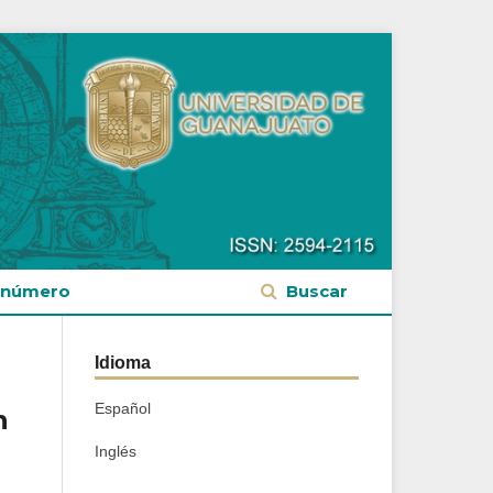
 número
Buscar
Idioma
Español
n
Inglés