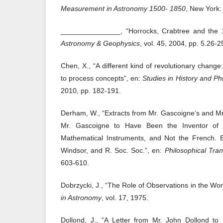
Measurement in Astronomy 1500- 1850
, New York:
_______________, “Horrocks, Crabtree and the 1
Astronomy & Geophysics
, vol. 45, 2004, pp. 5.26-2
Chen, X., “A different kind of revolutionary change
to process concepts”, en:
Studies in History and Ph
2010, pp. 182-191.
Derham, W., “Extracts from Mr. Gascoigne’s and Mr.
Mr. Gascoigne to Have Been the Inventor of t
Mathematical Instruments, and Not the French.
Windsor, and R. Soc. Soc.”, en:
Philosophical Tran
603-610.
Dobrzycki, J., “The Role of Observations in the Wo
in Astronomy
, vol. 17, 1975.
Dollond, J., “A Letter from Mr. John Dollond to