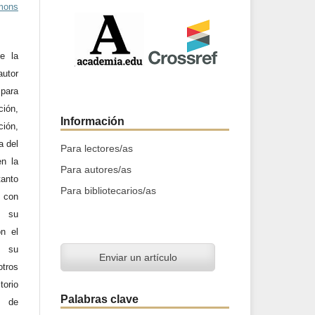
mons
e la
utor
 para
ción,
Información
ción,
a del
Para lectores/as
en la
Para autores/as
tanto
Para bibliotecarios/as
a con
n su
on el
y su
Enviar un artículo
otros
orio
Palabras clave
d de