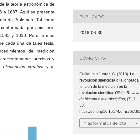
e la teoría astronómica de
3 a 1687. Aquí se presenta
PUBLICADO
omía de Ptolomeo. Tal como
 conformada por seis tesis
2018-06-30
e 1543 y 1838. Pero lo más
ue cada una de tales tesis,
ocedimientos de medición
CÓMO CITAR
 crecientemente precisos y
uí
eliminación
creativa
y al
Guillaumin Juárez, G. (2018). La
revolución silenciosa o la ignorada
función de la medición en la
revolución científica.
Oficio. Revista
de historia e interdisciplina
, (7), 7–
30.
https://doi.org/10.15174/orhi.v0i7.6
Más formatos de cita