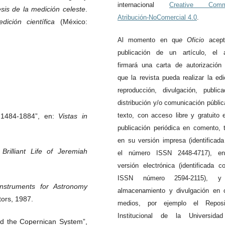
internacional
Creative Com
sis
de
la
medición
celeste
.
Atribución-NoComercial 4.0
.
dición científica
(México:
Al momento en qu
e
Oficio
acept
publicación de un artículo, el a
firmará una carta de autorización
que la revista pueda realizar la edi
reproducción, divulgación, publica
distribución y/o comunicación públic
texto, con acceso libre y gratuito 
 1484-1884”, en:
Vistas in
publicación periódica en comento, 
en su versión impresa (identificad
Brilliant Life of Jeremiah
el número ISSN 2448-4717), e
versión electrónica (identificada c
ISSN número 2594-2115), 
Instruments for Astronomy
almacenamiento y divulgación en 
tors, 1987.
medios, por ejemplo el Reposit
Institucional de la Universida
and the Copernican System”,