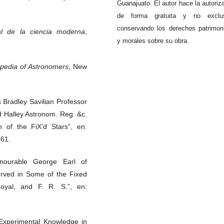
Guanajuato. El autor hace la autoriz
de forma gratuita y no exclus
conservando los derechos patrimon
l de la ciencia moderna
,
y morales sobre su obra.
opedia of Astronomers
, New
 Bradley Savilian Professor
d Halley Astronom. Reg. &c.
 of the FiX’d Stars”, en:
661.
nourable George Earl of
erved in Some of the Fixed
yal, and F. R. S.”, en:
Experimental Knowledge in