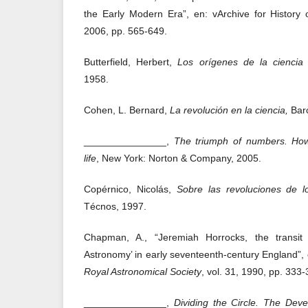
the Early Modern Era”, en: vArchive for History 
2006, pp. 565-649.
Butterfield, Herbert,
Los orígenes de la cienci
1958.
Cohen, L. Bernard,
La revolución en la ciencia,
Barc
_______________,
The triumph of numbers. Ho
life
, New York: Norton & Company, 2005.
Copérnico, Nicolás,
Sobre las revoluciones de l
Técnos, 1997.
Chapman, A., “Jeremiah Horrocks, the transi
Astronomy’ in early seventeenth-century England”,
Royal Astronomical Society
, vol. 31, 1990, pp. 333-
_______________,
Dividing the Circle. The Deve