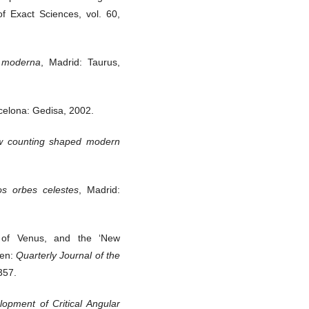
of Exact Sciences, vol. 60,
a moderna
, Madrid: Taurus,
elona: Gedisa, 2002.
w counting shaped modern
os orbes celestes
, Madrid:
t of Venus, and the ‘New
 en:
Quarterly Journal of the
357.
lopment of Critical Angular