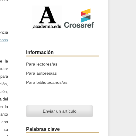
ncia
mons
Información
e la
Para lectores/as
utor
Para autores/as
 para
Para bibliotecarios/as
ción,
ción,
a del
en la
Enviar un artículo
tanto
a con
Palabras clave
n su