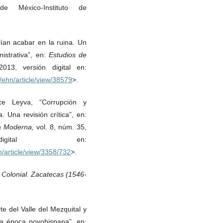
e México-Instituto de
lían acabar en la ruina. Un
istrativa”, en:
Estudios de
013, versión digital en:
/ehn/article/view/38579
>.
ce Leyva, “Corrupción y
 Una revisión crítica”, en:
ia Moderna,
vol. 8, núm. 35,
gital en:
/article/view/3358/732
>.
 Colonial. Zacatecas (1546-
.
te del Valle del Mezquital y
la época novohispana”, en: