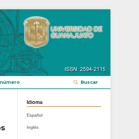
 número
Buscar
Idioma
Español
os
Inglés