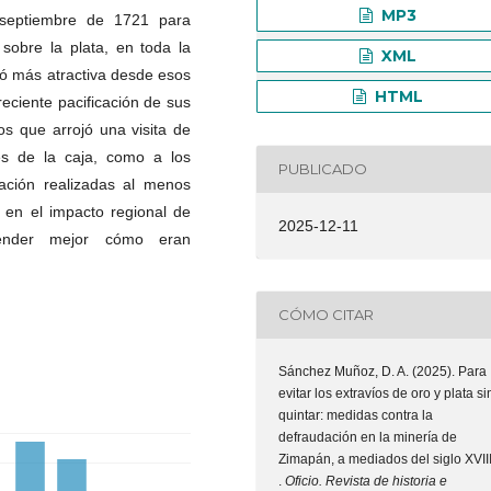
MP3
septiembre de 1721 para
sobre la plata, en toda la
XML
vió más atractiva desde esos
HTML
reciente pacificación de sus
os que arrojó una visita de
les de la caja, como a los
PUBLICADO
ación realizadas al menos
a en el impacto regional de
2025-12-11
render mejor cómo eran
CÓMO CITAR
Sánchez Muñoz, D. A. (2025). Para
evitar los extravíos de oro y plata si
quintar: medidas contra la
defraudación en la minería de
Zimapán, a mediados del siglo XVII
.
Oficio. Revista de historia e