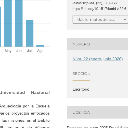
interdisciplina
, (22), 113–127.
https://doi.org/10.15174/orhi.vi22.6
Más formatos de cita
NÚMERO
Núm. 22 (enero-junio 2026)
SECCIÓN
Escritorio
Universidad Nacional
Arqueología por la Escuela
LICENCIA
 varios proyectos enfocados
y las misiones, en el ámbito
VIII. Es autor de
Mineros
Derechos de autor 2025 David Alej