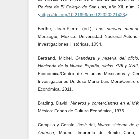
Revista de El Colegio de San Luis,
año XII, núm. 2
<
https://doi.org/10.21696/rcsl122320221423
>.
Berthe, Jean-Pierre (ed.),
Las nuevas memori
Monségur,
México: Universidad Nacional Autóno
Investigaciones Históricas, 1994.
Bertrand, Michel,
Grandeza y miseria del oficio
Hacienda de la Nueva España, siglos XVII y XVIII
Económica/Centro de Estudios Mexicanos y Cent
Investigaciones Dr. José María Luis Mora/Centro 
Económica, 2011.
Brading, David,
Mineros y comerciantes en el Mé
México: Fondo de Cultura Económica, 1975.
Campillo y Cossío, José del,
Nuevo sistema de g
América,
Madrid: Imprenta de Benito Cano, 1