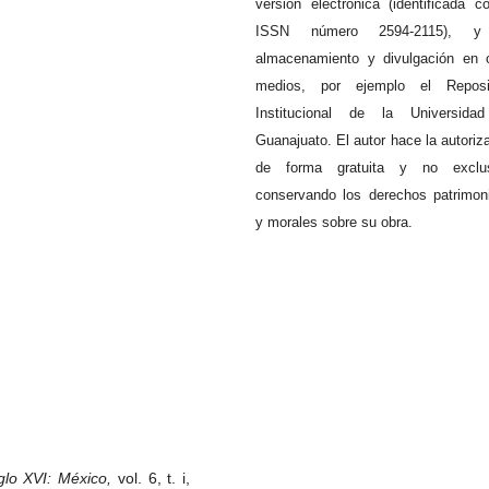
versión electrónica (identificada c
ISSN número 2594-2115), 
almacenamiento y divulgación en 
medios, por ejemplo el Reposit
Institucional de la Universida
Guanajuato. El autor hace la autoriz
de forma gratuita y no exclus
conservando los derechos patrimon
y morales sobre su obra.
glo XVI: México,
vol. 6, t. i,