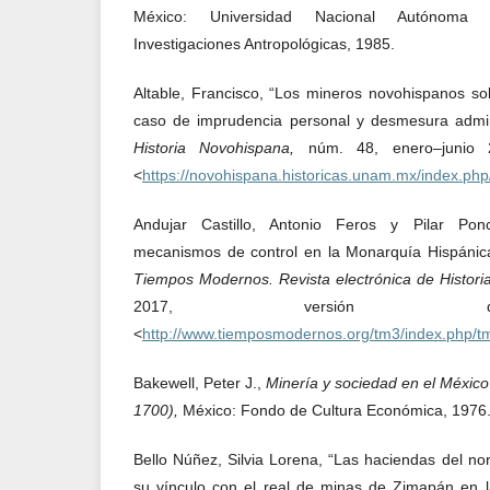
México: Universidad Nacional Autónoma d
Investigaciones Antropológicas, 1985.
Altable, Francisco, “Los mineros novohispanos so
caso de imprudencia personal y desmesura admin
Historia Novohispana,
núm. 48, enero–junio 2
<
https://novohispana.historicas.unam.mx/index.php
Andujar Castillo, Antonio Feros y Pilar Pon
mecanismos de control en la Monarquía Hispánica.
Tiempos Modernos. Revista electrónica de Histor
2017, versión di
<
http://www.tiemposmodernos.org/tm3/index.php/tm
Bakewell, Peter J.,
Minería y sociedad en el México
1700),
México: Fondo de Cultura Económica, 1976
Bello Núñez, Silvia Lorena, “Las haciendas del nor
su vínculo con el real de minas de Zimapán en 