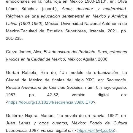
emocionales en la nota roja en México 1900-1910”, en: Oliva
López Sánchez (coord.),
Amor, desamor y modernidad.
Régimen de una educación sentimental en México y América
Latina (1900-1950),
México: Universidad Nacional Autónoma de
México/Facultad de Estudios Superiores, Iztacala, 2021, pp.
201-235.
Garza James, Alex,
El lado oscuro del Porfiriato. Sexo, crímenes
y vicios en la Ciudad de México,
México: Aguilar, 2008.
Gortari Rabiela, Hira de, “Un modelo de urbanización. La
Ciudad de México de finales del siglo XIX”, en:
Secuencia.
Revista Americana de Ciencias Sociales,
núm. 8, mayo-agosto,
1987, pp. 42-52, versión digital en:
<
https://doi.org/10.18234/secuencia.v0i08.178
>.
Gutiérrez Nájera, Manuel, “La novela de un tranvía, 1882”, en:
Juan Lanas y otros cuentos, México: Fondo de Cultura
Económica, 1997, versión digital en: <
https://bit.ly/4jziqDq
>.