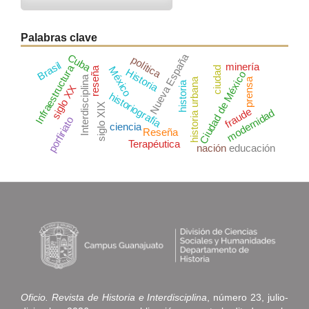
Palabras clave
Cuba
Nueva España
política
Brasil
minería
Infraestructura
México
reseña
ciudad
Historia
Ciudad de México
Interdisciplina
historia urbana
prensa
historia
siglo XX
historiografía
siglo XIX
fraude
modernidad
porfiriato
ciencia
Reseña
Terapéutica
nación
educación
Oficio. Revista de Historia e Interdisciplina
, número 23, julio-