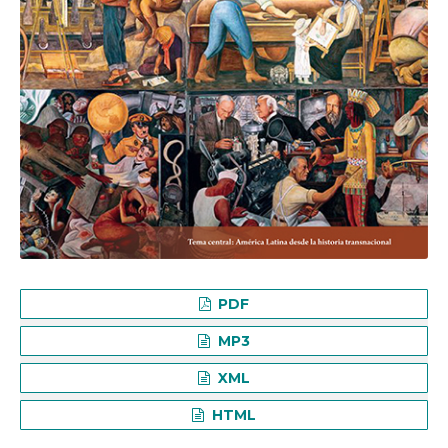
PDF
MP3
XML
HTML