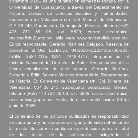
diciembre 2026, es una publicación semestral editada por la
Universidad de Guanajuato, a través del Departamento de
Historia, División de Ciencias Sociales y Humanidades,
Exconvento de Valenciana s/n, Col. Mineral de Valenciana,
C.P. 36 240, Guanajuato, Guanajuato, México, teléfono (+52)
473 732 39 08, ext. 5829, correo electrónico:
revistaoficio@ugto.mx, sitio web: www.revistaoficio.ugto.mx.
Editor responsable: Gerardo Martínez Delgado. Reserva de
Derechos al Uso Exclusivo: 04-2018-011214335700-203,
ISSNe: 2594-2115, ISSN: 2448-4717, otorgados por el
Instituto Nacional del Derecho de Autor. Responsables de la
última actualización de este número, Gerardo Martínez
Delgado y Edith Salomé Morales Armendáriz, Departamento
de Historia, Ex Convento de Valenciana s/n, Col. Mineral de
Valenciana, C.P. 36 240, Guanajuato, Guanajuato, México,
teléfono (+52) 473 732 39 08, ext. 5829, correo electrónico:
revistaoficio@ugto.mx. Fecha de última modificación: 30 de
junio de 2026.
El contenido de los artículos publicados es responsabilidad
de cada autor y no representa el punto de vista del editor de
la revista. Se autoriza cualquier reproducción parcial o total
de los textos de la publicación, incluyendo el