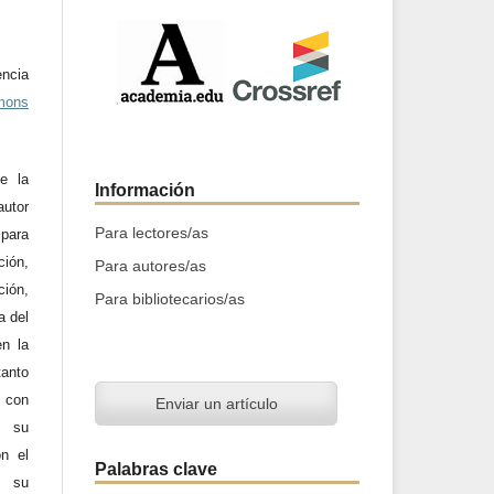
ncia
mons
e la
Información
utor
Para lectores/as
 para
ción,
Para autores/as
ción,
Para bibliotecarios/as
a del
en la
tanto
a con
Enviar un artículo
n su
on el
Palabras clave
y su