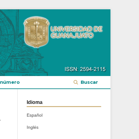
 número
Buscar
Idioma
Español
.
Inglés