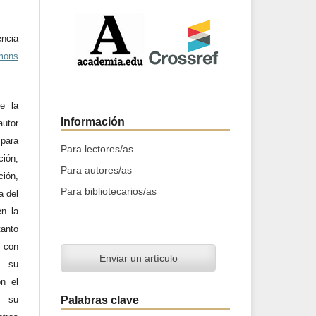
ncia
mons
e la
Información
utor
 para
Para lectores/as
ción,
Para autores/as
ción,
Para bibliotecarios/as
a del
en la
tanto
a con
Enviar un artículo
n su
on el
Palabras clave
y su