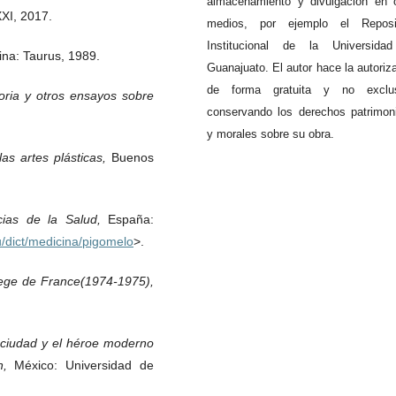
almacenamiento y divulgación en 
XXI, 2017.
medios, por ejemplo el Reposit
Institucional de la Universida
ina: Taurus, 1989.
Guanajuato. El autor hace la autoriz
de forma gratuita y no exclus
oria y otros ensayos sobre
conservando los derechos patrimon
y morales sobre su obra.
las artes plásticas,
Buenos
cias de la Salud,
España:
u/dict/medicina/pigomelo
>.
lege de France(1974-1975),
 ciudad y el héroe moderno
in,
México: Universidad de