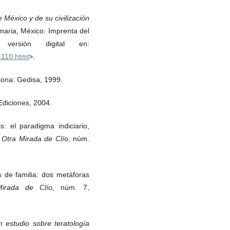
 México y de su civilización
imaria,
México: Imprenta del
ersión digital en:
4110.html
>.
lona: Gedisa, 1999.
 Ediciones, 2004.
s: el paradigma indiciario,
a Otra Mirada de Clío,
núm.
s de familia: dos metáforas
 Mirada de Clío,
núm. 7,
n estudio sobre teratología