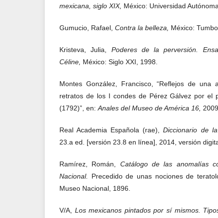
mexicana, siglo XIX,
México: Universidad Autónoma
Gumucio, Rafael,
Contra la belleza,
México: Tumbo
Kristeva, Julia,
Poderes de la perversión. Ensa
Céline,
México: Siglo XXI, 1998.
Montes González, Francisco, “Reflejos de una 
retratos de los I condes de Pérez Gálvez por el 
(1792)”, en:
Anales del Museo de América 16,
2009
Real Academia Española (rae),
Diccionario de l
23.a ed. [versión 23.8 en línea], 2014, versión digita
Ramírez, Román,
Catálogo de las anomalías c
Nacional.
Precedido de unas nociones de teratol
Museo Nacional, 1896.
V/A,
Los mexicanos pintados por sí mismos. Tipo