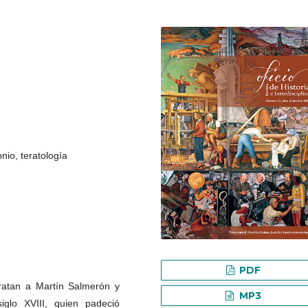
onio, teratología
PDF
ratan a Martín Salmerón y
MP3
iglo XVIII, quien padeció