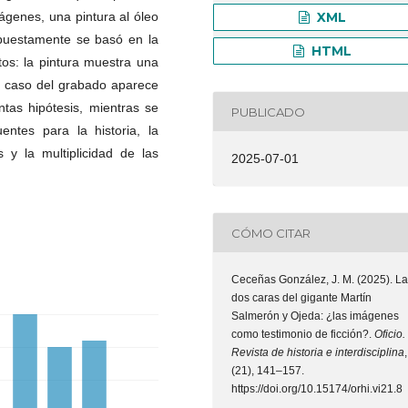
ágenes, una pintura al óleo
XML
puestamente se basó en la
HTML
tos: la pintura muestra una
el caso del grabado aparece
tas hipótesis, mientras se
PUBLICADO
entes para la historia, la
s y la multiplicidad de las
2025-07-01
CÓMO CITAR
Ceceñas González, J. M. (2025). L
dos caras del gigante Martín
Salmerón y Ojeda: ¿las imágenes
como testimonio de ficción?.
Oficio.
Revista de historia e interdisciplina
,
(21), 141–157.
https://doi.org/10.15174/orhi.vi21.8