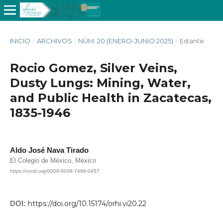
INICIO
/
ARCHIVOS
/
NÚM. 20 (ENERO-JUNIO 2025)
/
Estante
Rocio Gomez, Silver Veins,
Dusty Lungs: Mining, Water,
and Public Health in Zacatecas,
1835-1946
Aldo José Nava Tirado
El Colegio de México, México
https://orcid.org/0009-0008-7496-0457
DOI:
https://doi.org/10.15174/orhi.vi20.22