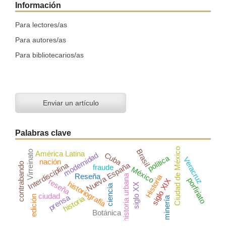
Información
Para lectores/as
Para autores/as
Para bibliotecarios/as
Enviar un artículo
Palabras clave
Ciudad de México
Brasil
Virreinato
América Latina
Cuba
modernidad
política
Veracruz
nación
Interdisciplina
Nueva España
contrabando
fraude
México
Reseña
historia urbana
Historia
porfiriato
siglo XIX
reseña
historiografía
siglo XX
ciencia
ciudad
prensa
edición
historia
minería
Botánica