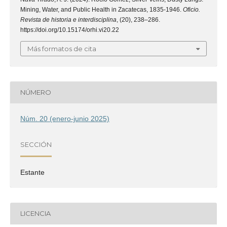
Mining, Water, and Public Health in Zacatecas, 1835-1946.
Oficio.
Revista de historia e interdisciplina
, (20), 238–286.
https://doi.org/10.15174/orhi.vi20.22
Más formatos de cita
NÚMERO
Núm. 20 (enero-junio 2025)
SECCIÓN
Estante
LICENCIA