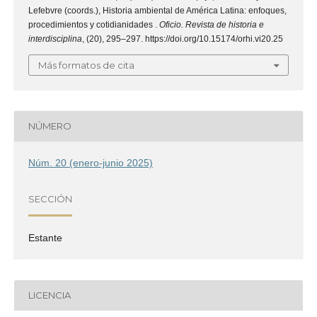
Lefebvre (coords.), Historia ambiental de América Latina: enfoques,
procedimientos y cotidianidades .
Oficio. Revista de historia e
interdisciplina
, (20), 295–297. https://doi.org/10.15174/orhi.vi20.25
Más formatos de cita
NÚMERO
Núm. 20 (enero-junio 2025)
SECCIÓN
Estante
LICENCIA