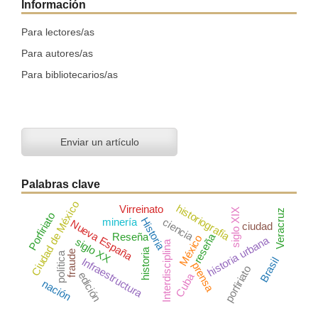
Información
Para lectores/as
Para autores/as
Para bibliotecarios/as
Enviar un artículo
Palabras clave
Ciudad de México
historiografía
Virreinato
siglo XIX
Veracruz
Porfiriato
Historia
minería
ciencia
Nueva España
ciudad
Reseña
reseña
México
historia urbana
siglo XX
Interdisciplina
historia
fraude
política
Brasil
Infraestructura
prensa
porfiriato
edición
Cuba
nación