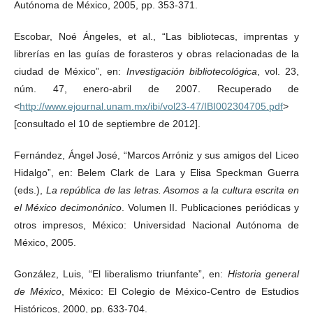
Autónoma de México, 2005, pp. 353-371.
Escobar, Noé Ángeles, et al., “Las bibliotecas, imprentas y
librerías en las guías de forasteros y obras relacionadas de la
ciudad de México”, en:
Investigación bibliotecológica
, vol. 23,
núm. 47, enero-abril de 2007. Recuperado de
<
http://www.ejournal.unam.mx/ibi/vol23-47/IBI002304705.pdf
>
[consultado el 10 de septiembre de 2012].
Fernández, Ángel José, “Marcos Arróniz y sus amigos del Liceo
Hidalgo”, en: Belem Clark de Lara y Elisa Speckman Guerra
(eds.),
La república de las letras. Asomos a la cultura escrita en
el México decimonónico
. Volumen II. Publicaciones periódicas y
otros impresos, México: Universidad Nacional Autónoma de
México, 2005.
González, Luis, “El liberalismo triunfante”, en:
Historia general
de México
, México: El Colegio de México-Centro de Estudios
Históricos, 2000, pp. 633-704.