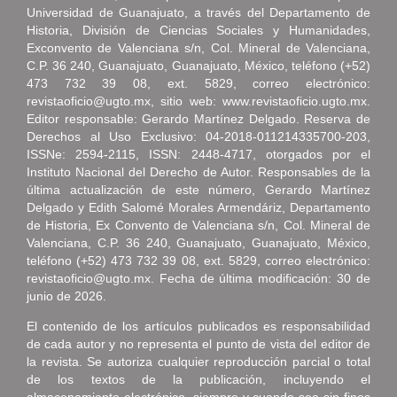
Universidad de Guanajuato, a través del Departamento de
Historia, División de Ciencias Sociales y Humanidades,
Exconvento de Valenciana s/n, Col. Mineral de Valenciana,
C.P. 36 240, Guanajuato, Guanajuato, México, teléfono (+52)
473 732 39 08, ext. 5829, correo electrónico:
revistaoficio@ugto.mx, sitio web: www.revistaoficio.ugto.mx.
Editor responsable: Gerardo Martínez Delgado. Reserva de
Derechos al Uso Exclusivo: 04-2018-011214335700-203,
ISSNe: 2594-2115, ISSN: 2448-4717, otorgados por el
Instituto Nacional del Derecho de Autor. Responsables de la
última actualización de este número, Gerardo Martínez
Delgado y Edith Salomé Morales Armendáriz, Departamento
de Historia, Ex Convento de Valenciana s/n, Col. Mineral de
Valenciana, C.P. 36 240, Guanajuato, Guanajuato, México,
teléfono (+52) 473 732 39 08, ext. 5829, correo electrónico:
revistaoficio@ugto.mx. Fecha de última modificación: 30 de
junio de 2026.
El contenido de los artículos publicados es responsabilidad
de cada autor y no representa el punto de vista del editor de
la revista. Se autoriza cualquier reproducción parcial o total
de los textos de la publicación, incluyendo el
almacenamiento electrónico, siempre y cuando sea sin fines