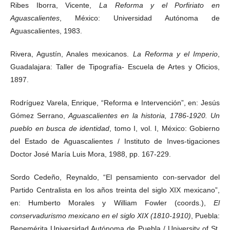
Ribes Iborra, Vicente,
La Reforma y el Porfiriato en
Aguascalientes
, México: Universidad Autónoma de
Aguascalientes, 1983.
Rivera, Agustín, Anales mexicanos.
La Reforma y el Imperio
,
Guadalajara: Taller de Tipografía- Escuela de Artes y Oficios,
1897.
Rodríguez Varela, Enrique, “Reforma e Intervención”, en: Jesús
Gómez Serrano,
Aguascalientes en la historia, 1786-1920. Un
pueblo en busca de identidad
, tomo I, vol. I, México: Gobierno
del Estado de Aguascalientes / Instituto de Inves-tigaciones
Doctor José María Luis Mora, 1988, pp. 167-229.
Sordo Cedeño, Reynaldo, “El pensamiento con-servador del
Partido Centralista en los años treinta del siglo XIX mexicano”,
en: Humberto Morales y William Fowler (coords.),
El
conservadurismo mexicano en el siglo XIX (1810-1910)
, Puebla:
Benemérita Universidad Autónoma de Puebla / University of St.