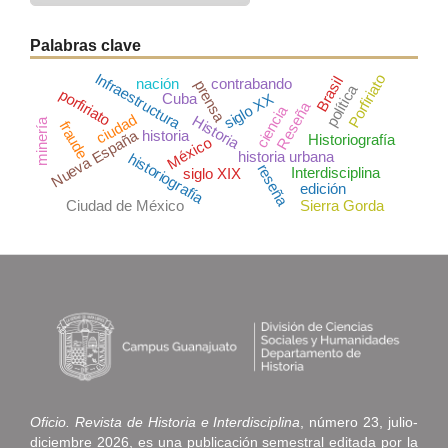
Palabras clave
Infraestructura
Porfiriato
Brasil
nación
contrabando
prensa
política
porfiriato
Cuba
siglo XX
Reseña
ciencia
ciudad
Historia
minería
fraude
historia
Nueva España
Historiografía
México
historia urbana
historiografía
reseña
Interdisciplina
siglo XIX
edición
Ciudad de México
Sierra Gorda
Oficio. Revista de Historia e Interdisciplina
, número 23, julio-
diciembre 2026, es una publicación semestral editada por la