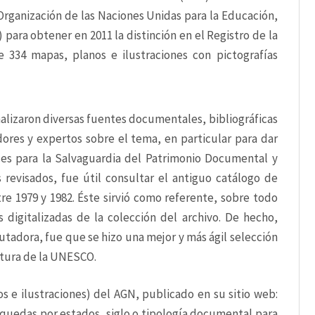
Organización de las Naciones Unidas para la Educación, 
 para obtener en 2011 la distinción en el Registro de la 
334 mapas, planos e ilustraciones con pictografías 
alizaron diversas fuentes documentales, bibliográficas 
dores y expertos sobre el tema, en particular para dar 
ces para la Salvaguardia del Patrimonio Documental y 
 revisados, fue útil consultar el antiguo catálogo de 
e 1979 y 1982. Éste sirvió como referente, sobre todo 
digitalizadas de la colección del archivo. De hecho, 
utadora, fue que se hizo una mejor y más ágil selección 
datura de la UNESCO.
Actualmente, a través del Portal Mapilu (mapas, planos e ilustraciones) del AGN, publicado en su sitio web: 
quedas por estados, siglo o tipología documental para 