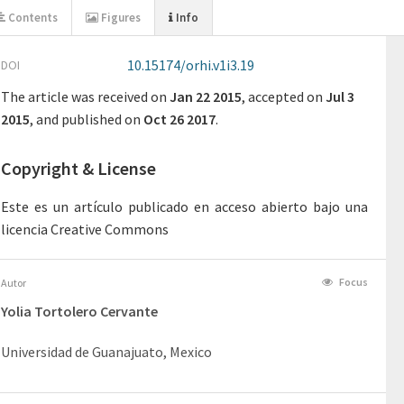
Contents
Figures
Info
10.15174/orhi.v1i3.19
DOI
The article was
received on
Jan 22 2015
,
accepted on
Jul 3
2015
,
and
published on
Oct 26 2017
.
Copyright & License
Este es un artículo publicado en acceso abierto bajo una 
licencia Creative Commons
Focus
Autor
Yolia Tortolero Cervante
Universidad de Guanajuato, Mexico