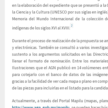
en la elaboración del expediente que se presentó a la 
la Ciencia y la Cultura (UNESCO por sus siglas en inglés)
Memoria del Mundo Internacional de la colección de 
2
indígenas de los siglos XVI al XVIII.
Durante el proceso de realización de la propuesta se an
y electrónicas. También se consultó a varios investiga
sustento a los argumentos solicitados en las Directri
llenar el formato de nominación. Entre los materiales
Ilustraciones que el AGN publicó en 14 volúmenes entr
para cotejarlo con el banco de datos de las imágenes 
gracias a la facilidad de ver cada mapa o plano en comp
de las piezas para incluirlas en el listado para la candi
http://www.agn. gob.mx/mapilu
, se pueden hacer bús