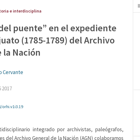
toria e interdisciplina
 del puente” en el expediente
juato (1785-1789) del Archivo
 la Nación
ro Cervante
6 2017
/orhi.v1i3.19
isciplinario integrado por archivistas, paleógrafos, 
res del Archivo General de la Nación (AGN) colaboramos 