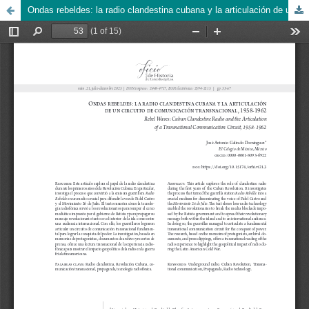
Ondas rebeldes: la radio clandestina cubana y la articulación de un circuito de comunicación transnacional, 1958-1962