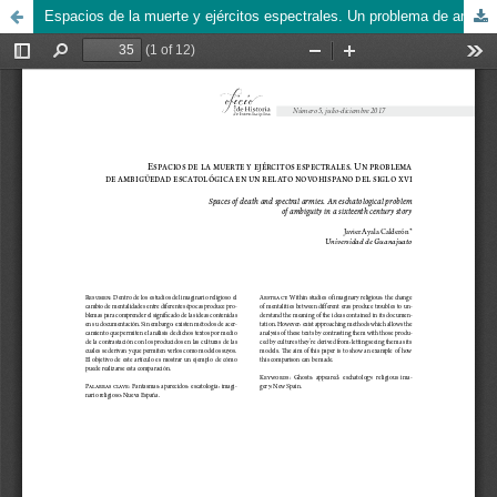
Espacios de la muerte y ejércitos espectrales. Un problema de ambigüedad escatológica en un relato novohispano del siglo XVI