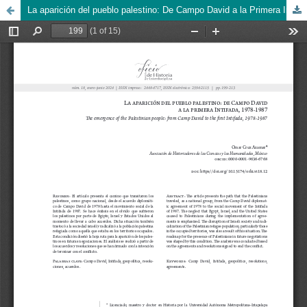
La aparición del pueblo palestino: De Campo David a la Primera Intifada, 1978- 1987