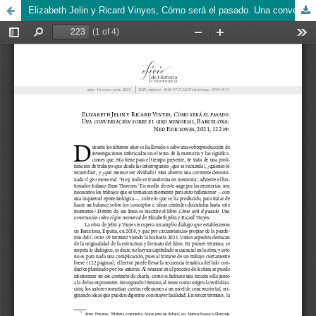
Elizabeth Jelin y Ricard Vinyes, Cómo será el pasado. Una conversación sobre el giro memorial