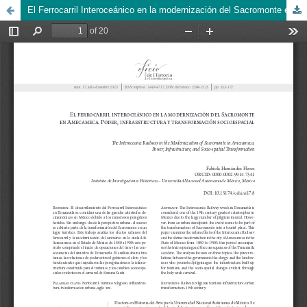
El Ferrocarril Interoceánico en la modernización del Sacromonte en Amecameca. Poder, infraestructura y transformación socioespacial