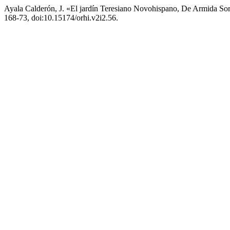
Ayala Calderón, J. «El jardín Teresiano Novohispano, De Armida Sor
168-73, doi:10.15174/orhi.v2i2.56.