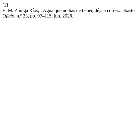
[1]
E. M. Zúñiga Ríos, «Agua que no has de beber, déjala correr... abasto
Oficio
, n.º 23, pp. 97–115, jun. 2026.