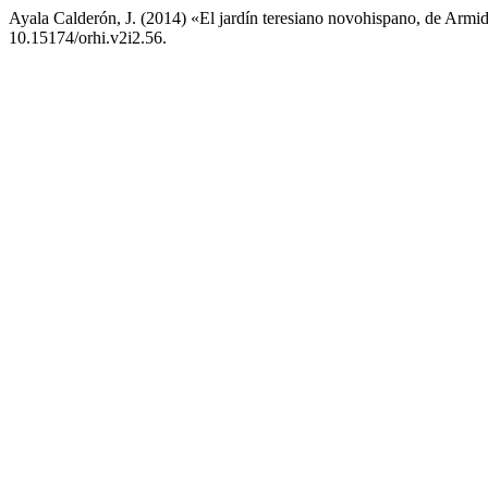
Ayala Calderón, J. (2014) «El jardín teresiano novohispano, de Armi
10.15174/orhi.v2i2.56.