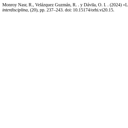
Monroy Nasr, R., Velázquez Guzmán, R. . y Dávila, O. I. . (2024) «La
interdisciplina
, (20), pp. 237–243. doi: 10.15174/orhi.vi20.15.