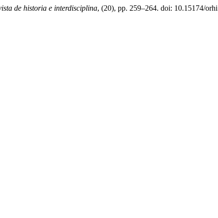
ista de historia e interdisciplina
, (20), pp. 259–264. doi: 10.15174/orhi