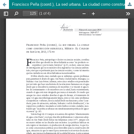
Francisco Peña (coord.), La sed urbana. La ciudad como construcción hidráulica