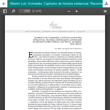
Alberto Luiz Schneider, Capítulos de história intelectual. Racismos, identidades e alteridades na reflexão sobre o Brasil