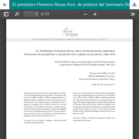
El presbítero Florencio Rosas Arce, de profesor del Seminario Diocesano de Querétaro a arcediano del cabildo eclesiástico, 1866 -1914