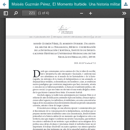
Moisés Guzmán Pérez, El Momento Iturbide. Una historia militar de la Trigarancia