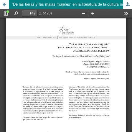
“De las fieras y las malas mujeres” en la literatura de la cultura occidental. Una mirada de larga duración