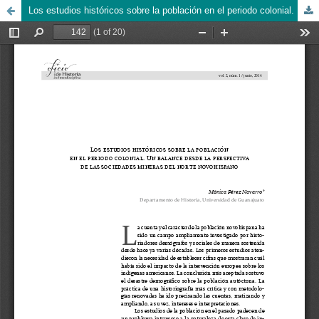
Los estudios históricos sobre la población en el periodo colonial. Un balance desde la perspectiva de las sociedades mineras del norte novohispano